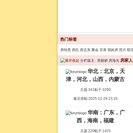
热门标签
房恒贵
房氏
房志东
聚会
宗亲
我姓房
照片
联
房家人
分栏版主:
房丽娇
房海光
华北：北京，天
津，河北，山西，内蒙古
主题:341
帖子:3280
最后发帖:2025-12-29 23:16
华南：广东，广
西，海南，福建
主题:220
帖子:1425