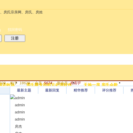
务
搜索
每天签到红包
帮助
时时抢红包
找回密码
录
注册
搜索
320
帖子
18629
会员
5674
新会员
房高宇
网农牧场
房氏网专用图片处理软件
天地一房 房氏会歌
热搜：
最新主题
结婚
母婴
最新回复
phpwind
精华推荐
评分推荐
admin
[ 寻找支族 ]
admin
【寻根问祖】河南房晓岚寻找父辈在梅州大埔坑口乡玉尺村的
[ 寻找支族 ]
admin
【寻根问祖】马来西亚雪兰莪州房永霞寻梅州银溪合水潭的家
[ 港澳台及外国 ]
admin
沙巴清河堂房氏宗亲会第六届换届圆满
[ 公告 ]
房杰
【生日快乐】骐骥驰骋启新章，21周年房氏网拥抱AI迈新篇