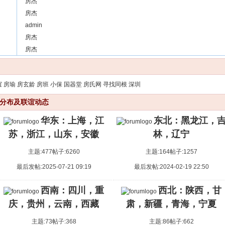
[ 华北：北京，天津，河北，山西，内蒙古 ]
房杰
【处士房周陁墓志】
[ 华北：北京，天津，河北，山西，内蒙古 ]
房杰
东魏房蘭和墓志
[ 华北：北京，天津，河北，山西，内蒙古 ]
admin
编纂房氏家谱，传承家族文化
[ 华东：上海，江苏，浙江，山东，安徽 ]
房杰
【图片】拜访即墨房氏丹朱广场
[ 历代房氏名人 ]
房杰
宋代诗人——房芝兰
[ 华北：北京，天津，河北，山西，内蒙古 ]
房永清爷爷的墓志铭抄录
谊
房瑜
房玄龄
房班
小保
国器堂
房氏网
寻找同根
深圳
分布及联谊动态
华东：上海，江
东北：黑龙江，
苏，浙江，山东，安徽
林，辽宁
主题:477
帖子:6260
主题:164
帖子:1257
最后发帖:2025-07-21 09:19
最后发帖:2024-02-19 22:50
西南：四川，重
西北：陕西，甘
庆，贵州，云南，西藏
肃，新疆，青海，宁夏
主题:73
帖子:368
主题:86
帖子:662