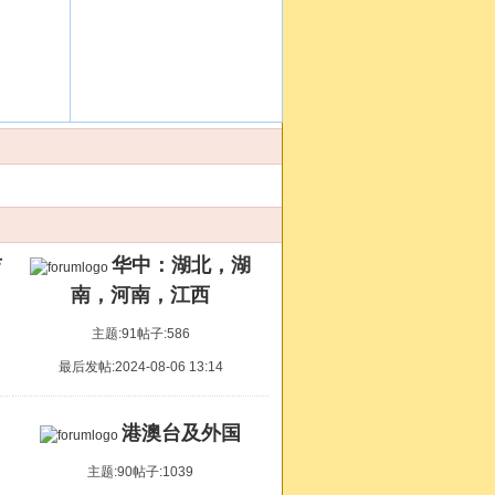
交流房氏亲情
吉
华中：湖北，湖
南，河南，江西
主题:91
帖子:586
最后发帖:2024-08-06 13:14
港澳台及外国
主题:90
帖子:1039