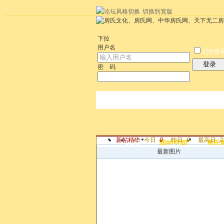
切换到宽版
左右分栏
统计排行
社区应用
社区服
下拉
用户名
记住登
登录
密 码
新帖
精华
今日
0
昨日
0
最高日
2
论坛
我的空间
房氏
帖子
最新图片